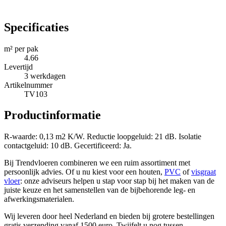
Specificaties
m² per pak
4.66
Levertijd
3
werkdagen
Artikelnummer
TV103
Productinformatie
R-waarde: 0,13 m2 K/W. Reductie loopgeluid: 21 dB. Isolatie
contactgeluid: 10 dB. Gecertificeerd: Ja.
Bij Trendvloeren combineren we een ruim assortiment met
persoonlijk advies. Of u nu kiest voor een houten,
PVC
of
visgraat
vloer
: onze adviseurs helpen u stap voor stap bij het maken van de
juiste keuze en het samenstellen van de bijbehorende leg- en
afwerkingsmaterialen.
Wij leveren door heel Nederland en bieden bij grotere bestellingen
gratis verzending vanaf 1500 euro. Twijfelt u nog tussen