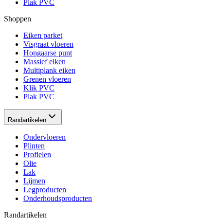
Plak PVC
Shoppen
Eiken parket
Visgraat vloeren
Hongaarse punt
Massief eiken
Multiplank eiken
Grenen vloeren
Klik PVC
Plak PVC
Randartikelen
Ondervloeren
Plinten
Profielen
Olie
Lak
Lijmen
Legproducten
Onderhoudsproducten
Randartikelen