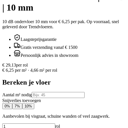
| 10 mm
10 dB ondervloer 10 mm voor € 6,25 per pak. Op voorraad, snel
geleverd door Trendvloeren.
Laagsteprijsgarantie
Gratis verzending vanaf € 1500
Persoonlijk advies in showroom
€ 29,13
per
rol
€ 6,25 per m²
·
4,66
m² per
rol
Bereken je vloer
Aantal m² nodig
Snijverlies toevoegen
0
%
7
%
10
%
Aanbevolen bij visgraat, schuine wanden of veel zaagwerk.
rol