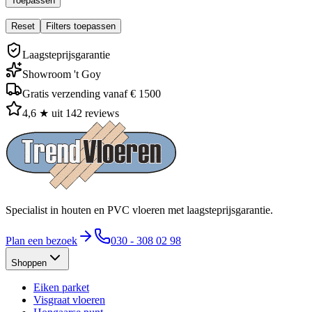
Toepassen
Reset
Filters toepassen
Laagsteprijsgarantie
Showroom 't Goy
Gratis verzending vanaf € 1500
4,6 ★ uit 142 reviews
Specialist in houten en PVC vloeren met laagsteprijsgarantie.
Plan een bezoek
030 - 308 02 98
Shoppen
Eiken parket
Visgraat vloeren