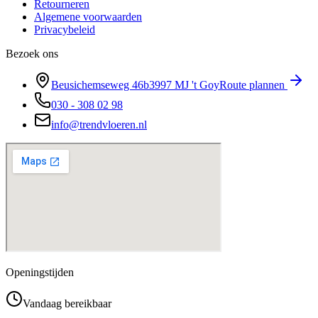
Retourneren
Algemene voorwaarden
Privacybeleid
Bezoek ons
Beusichemseweg 46b
3997 MJ
't Goy
Route plannen
030 - 308 02 98
info@trendvloeren.nl
Openingstijden
Vandaag bereikbaar