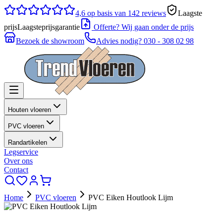
4,6
op basis van 142 reviews
Laagste
prijs
Laagsteprijsgarantie
Offerte? Wij gaan onder de prijs
Bezoek de showroom
Advies nodig?
030 - 308 02 98
Houten vloeren
PVC vloeren
Randartikelen
Legservice
Over ons
Contact
Home
PVC vloeren
PVC Eiken Houtlook Lijm