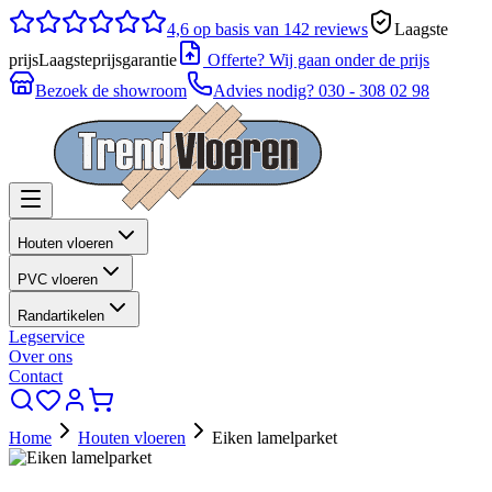
4,6
op basis van 142 reviews
Laagste
prijs
Laagsteprijsgarantie
Offerte? Wij gaan onder de prijs
Bezoek de showroom
Advies nodig?
030 - 308 02 98
Houten vloeren
PVC vloeren
Randartikelen
Legservice
Over ons
Contact
Home
Houten vloeren
Eiken lamelparket