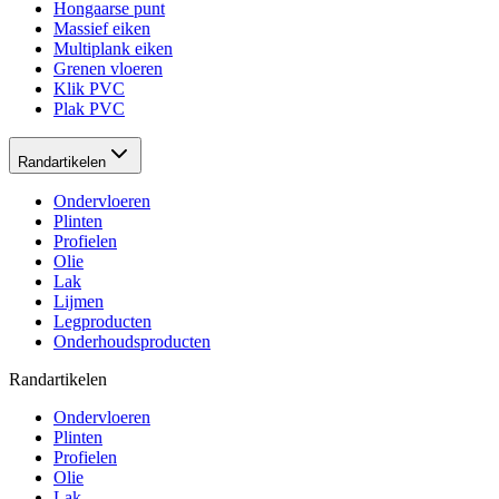
Hongaarse punt
Massief eiken
Multiplank eiken
Grenen vloeren
Klik PVC
Plak PVC
Randartikelen
Ondervloeren
Plinten
Profielen
Olie
Lak
Lijmen
Legproducten
Onderhoudsproducten
Randartikelen
Ondervloeren
Plinten
Profielen
Olie
Lak