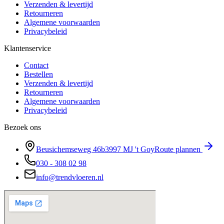
Verzenden & levertijd
Retourneren
Algemene voorwaarden
Privacybeleid
Klantenservice
Contact
Bestellen
Verzenden & levertijd
Retourneren
Algemene voorwaarden
Privacybeleid
Bezoek ons
Beusichemseweg 46b
3997 MJ
't Goy
Route plannen
030 - 308 02 98
info@trendvloeren.nl