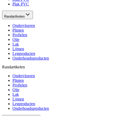
Plak PVC
Randartikelen
Ondervloeren
Plinten
Profielen
Olie
Lak
Lijmen
Legproducten
Onderhoudsproducten
Randartikelen
Ondervloeren
Plinten
Profielen
Olie
Lak
Lijmen
Legproducten
Onderhoudsproducten