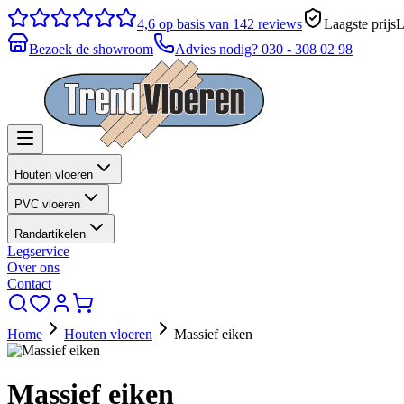
4,6
op basis van 142 reviews
Laagste prijs
L
Bezoek de showroom
Advies nodig?
030 - 308 02 98
Houten vloeren
PVC vloeren
Randartikelen
Legservice
Over ons
Contact
Home
Houten vloeren
Massief eiken
Massief eiken