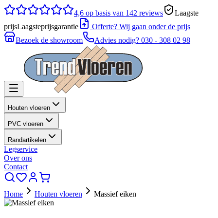
4,6
op basis van 142 reviews
Laagste
prijs
Laagsteprijsgarantie
Offerte? Wij gaan onder de prijs
Bezoek de showroom
Advies nodig?
030 - 308 02 98
Houten vloeren
PVC vloeren
Randartikelen
Legservice
Over ons
Contact
Home
Houten vloeren
Massief eiken