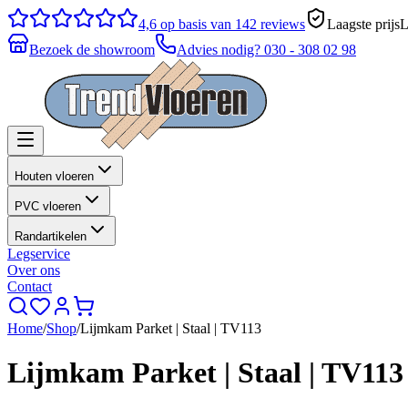
4,6
op basis van 142 reviews
Laagste prijs
L
Bezoek de showroom
Advies nodig?
030 - 308 02 98
Houten vloeren
PVC vloeren
Randartikelen
Legservice
Over ons
Contact
Home
/
Shop
/
Lijmkam Parket | Staal | TV113
Lijmkam Parket | Staal | TV113