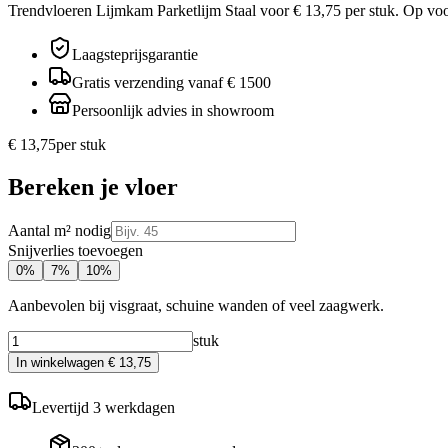
Trendvloeren Lijmkam Parketlijm Staal voor € 13,75 per stuk. Op voo
Laagsteprijsgarantie
Gratis verzending vanaf € 1500
Persoonlijk advies in showroom
€ 13,75
per
stuk
Bereken je vloer
Aantal m² nodig
Snijverlies toevoegen
0
%
7
%
10
%
Aanbevolen bij visgraat, schuine wanden of veel zaagwerk.
stuk
In winkelwagen
€ 13,75
Levertijd
3
werkdagen