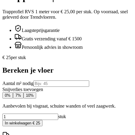
Trapprofiel RVS 1 meter voor € 25,00 per stuk. Op voorraad, snel
geleverd door Trendvloeren.
Laagsteprijsgarantie
Gratis verzending vanaf € 1500
Persoonlijk advies in showroom
€ 25
per
stuk
Bereken je vloer
Aantal m² nodig
Snijverlies toevoegen
0
%
7
%
10
%
Aanbevolen bij visgraat, schuine wanden of veel zaagwerk.
stuk
In winkelwagen
€ 25