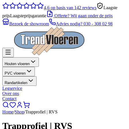
4,6
op basis van 142 reviews
Laagste
prijs
Laagsteprijsgarantie
Offerte? Wij gaan onder de prijs
Bezoek de showroom
Advies nodig?
030 - 308 02 98
Houten vloeren
PVC vloeren
Randartikelen
Legservice
Over ons
Contact
Home
/
Shop
/
Trapprofiel | RVS
Trapprofiel | RVS