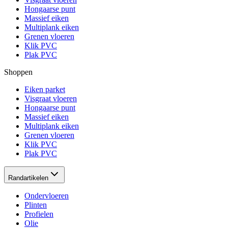
Hongaarse punt
Massief eiken
Multiplank eiken
Grenen vloeren
Klik PVC
Plak PVC
Shoppen
Eiken parket
Visgraat vloeren
Hongaarse punt
Massief eiken
Multiplank eiken
Grenen vloeren
Klik PVC
Plak PVC
Randartikelen
Ondervloeren
Plinten
Profielen
Olie