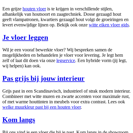
Een grijze
houten vloer
is te krijgen in verschillende stijlen,
afhankelijk van houtsoort en zaagtechniek. Dosse gezaagd hout
geeft vlampatronen, kwartiers gezaagd hout volgt de groeiringen en
levert evenwijdige lijnen op. Bekijk ook onze
witte eiken vloer gids
.
Je vloer leggen
Wil je een vooraf bewerkte vloer? Wij bespreken samen de
mogelijkheden en behandelen je vloer voor levering. Je legt hem
zelf of laat dit doen via onze
legservice
. Een hybride vorm (jij legt,
wij helpen) kan ook.
Pas grijs bij jouw interieur
Grijs past in een Scandinavisch, industrieel of strak modern interieur.
Combineer met witte muren en zwarte accenten voor maximale rust,
of met warme houttinten in meubels voor extra contrast. Lees ook
welke muurkleur past bij een houten vloer
.
Kom langs
Bij ons vind je een vloer die bij je past. Kom langs in de showroom