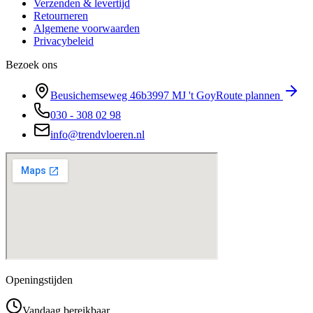
Verzenden & levertijd
Retourneren
Algemene voorwaarden
Privacybeleid
Bezoek ons
Beusichemseweg 46b
3997 MJ
't Goy
Route plannen
030 - 308 02 98
info@trendvloeren.nl
Openingstijden
Vandaag bereikbaar