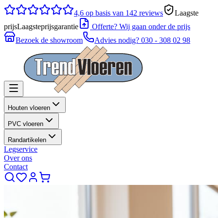
4,6
op basis van 142 reviews
Laagste
prijs
Laagsteprijsgarantie
Offerte? Wij gaan onder de prijs
Bezoek de showroom
Advies nodig?
030 - 308 02 98
Houten vloeren
PVC vloeren
Randartikelen
Legservice
Over ons
Contact