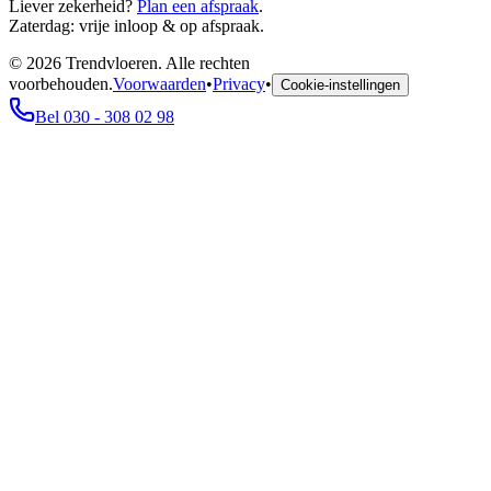
Liever zekerheid?
Plan een afspraak
.
Zaterdag: vrije inloop & op afspraak.
©
2026
Trendvloeren. Alle rechten
voorbehouden.
Voorwaarden
•
Privacy
•
Cookie-instellingen
Bel 030 - 308 02 98