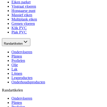
Eiken parket
Visgraat vloeren
Hongaarse punt
Massief eiken
Multiplank eiken
Grenen vloeren
Klik PVC
Plak PVC
Randartikelen
Ondervloeren
Plinten
Profielen
Olie
Lak
Lijmen
Legproducten
Onderhoudsproducten
Randartikelen
Ondervloeren
Plinten
Profielen