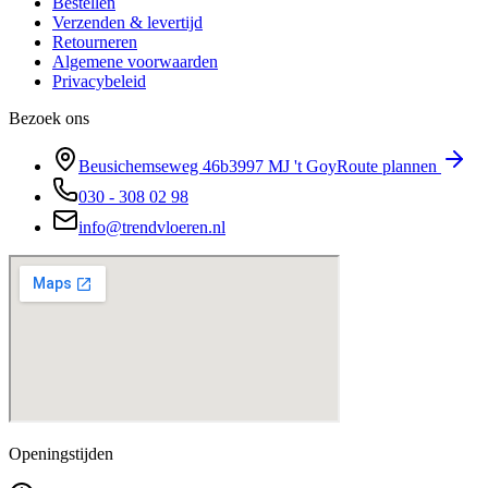
Bestellen
Verzenden & levertijd
Retourneren
Algemene voorwaarden
Privacybeleid
Bezoek ons
Beusichemseweg 46b
3997 MJ
't Goy
Route plannen
030 - 308 02 98
info@trendvloeren.nl
Openingstijden