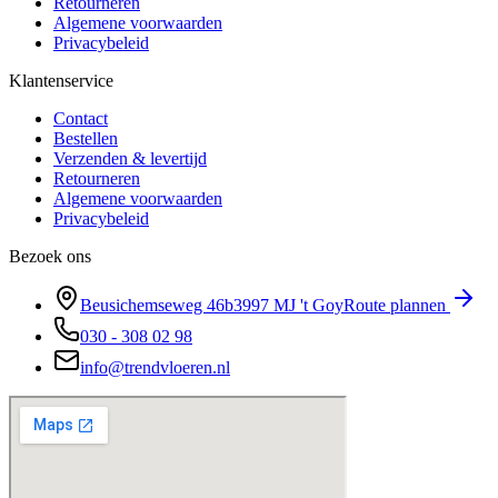
Retourneren
Algemene voorwaarden
Privacybeleid
Klantenservice
Contact
Bestellen
Verzenden & levertijd
Retourneren
Algemene voorwaarden
Privacybeleid
Bezoek ons
Beusichemseweg 46b
3997 MJ
't Goy
Route plannen
030 - 308 02 98
info@trendvloeren.nl