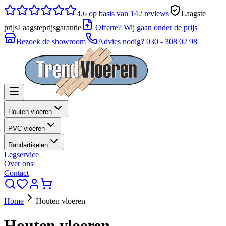
4,6
op basis van 142 reviews
Laagste
prijs
Laagsteprijsgarantie
Offerte? Wij gaan onder de prijs
Bezoek de showroom
Advies nodig?
030 - 308 02 98
Houten vloeren
PVC vloeren
Randartikelen
Legservice
Over ons
Contact
Home
Houten vloeren
Houten vloeren