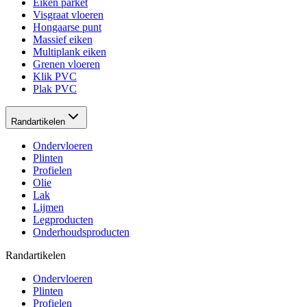
Eiken parket
Visgraat vloeren
Hongaarse punt
Massief eiken
Multiplank eiken
Grenen vloeren
Klik PVC
Plak PVC
Randartikelen
Ondervloeren
Plinten
Profielen
Olie
Lak
Lijmen
Legproducten
Onderhoudsproducten
Randartikelen
Ondervloeren
Plinten
Profielen