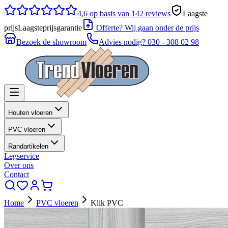
4,6
op basis van 142 reviews
Laagste
prijs
Laagsteprijsgarantie
Offerte? Wij gaan onder de prijs
Bezoek de showroom
Advies nodig?
030 - 308 02 98
Houten vloeren
PVC vloeren
Randartikelen
Legservice
Over ons
Contact
Home
PVC vloeren
Klik PVC