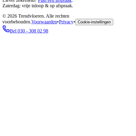
Liever zekerheid?
Plan een afspraak
.
Zaterdag: vrije inloop & op afspraak.
©
2026
Trendvloeren. Alle rechten
voorbehouden.
Voorwaarden
•
Privacy
•
Cookie-instellingen
Bel 030 - 308 02 98