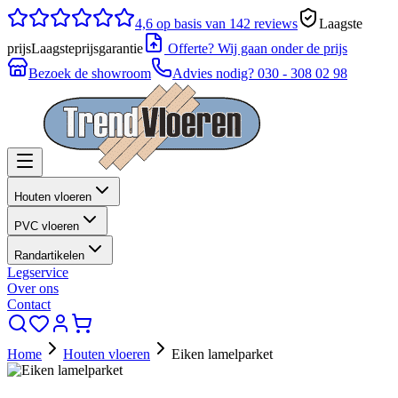
4,6
op basis van 142 reviews
Laagste
prijs
Laagsteprijsgarantie
Offerte? Wij gaan onder de prijs
Bezoek de showroom
Advies nodig?
030 - 308 02 98
Houten vloeren
PVC vloeren
Randartikelen
Legservice
Over ons
Contact
Home
Houten vloeren
Eiken lamelparket