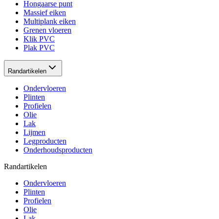
Hongaarse punt
Massief eiken
Multiplank eiken
Grenen vloeren
Klik PVC
Plak PVC
Randartikelen
Ondervloeren
Plinten
Profielen
Olie
Lak
Lijmen
Legproducten
Onderhoudsproducten
Randartikelen
Ondervloeren
Plinten
Profielen
Olie
Lak