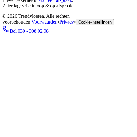
Liever zekerheid?
Plan een afspraak
.
Zaterdag: vrije inloop & op afspraak.
©
2026
Trendvloeren. Alle rechten
voorbehouden.
Voorwaarden
•
Privacy
•
Cookie-instellingen
Bel 030 - 308 02 98