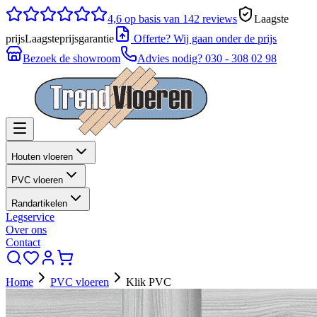
4,6
op basis van 142 reviews
Laagste
prijs
Laagsteprijsgarantie
Offerte? Wij gaan onder de prijs
Bezoek de showroom
Advies nodig?
030 - 308 02 98
Houten vloeren
PVC vloeren
Randartikelen
Legservice
Over ons
Contact
Home
PVC vloeren
Klik PVC