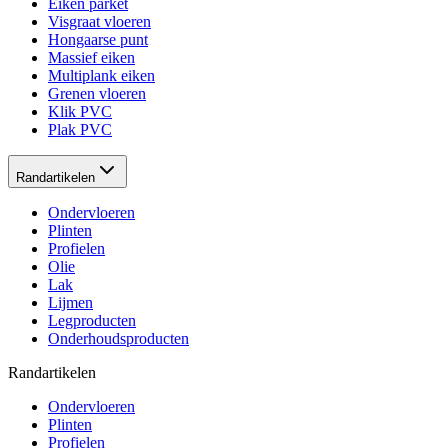
Eiken parket
Visgraat vloeren
Hongaarse punt
Massief eiken
Multiplank eiken
Grenen vloeren
Klik PVC
Plak PVC
Randartikelen
Ondervloeren
Plinten
Profielen
Olie
Lak
Lijmen
Legproducten
Onderhoudsproducten
Randartikelen
Ondervloeren
Plinten
Profielen