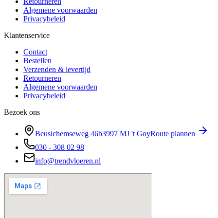
Retourneren
Algemene voorwaarden
Privacybeleid
Klantenservice
Contact
Bestellen
Verzenden & levertijd
Retourneren
Algemene voorwaarden
Privacybeleid
Bezoek ons
Beusichemseweg 46b
3997 MJ
't Goy
Route plannen
030 - 308 02 98
info@trendvloeren.nl