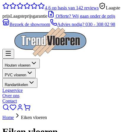
4,6
op basis van 142 reviews
Laagste
prijs
Laagsteprijsgarantie
Offerte? Wij gaan onder de prijs
Bezoek de showroom
Advies nodig?
030 - 308 02 98
Houten vloeren
PVC vloeren
Randartikelen
Legservice
Over ons
Contact
Home
Eiken vloeren
Eiken vloeren