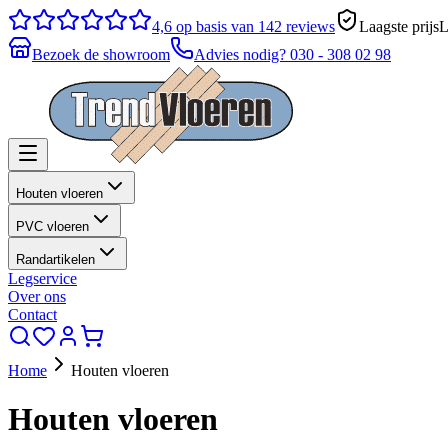
4,6
op basis van 142 reviews
Laagste prijs
L
Bezoek de showroom
Advies nodig?
030 - 308 02 98
Houten vloeren
PVC vloeren
Randartikelen
Legservice
Over ons
Contact
Home
Houten vloeren
Houten vloeren