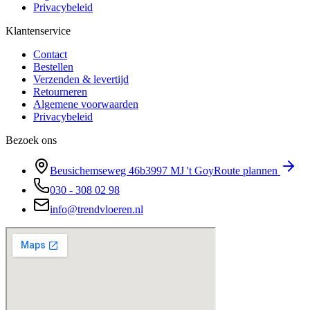
Privacybeleid
Klantenservice
Contact
Bestellen
Verzenden & levertijd
Retourneren
Algemene voorwaarden
Privacybeleid
Bezoek ons
Beusichemseweg 46b
3997 MJ
't Goy
Route plannen
030 - 308 02 98
info@trendvloeren.nl