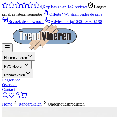
4,6
op basis van 142 reviews
Laagste
prijs
Laagsteprijsgarantie
Offerte? Wij gaan onder de prijs
Bezoek de showroom
Advies nodig?
030 - 308 02 98
Houten vloeren
PVC vloeren
Randartikelen
Legservice
Over ons
Contact
Home
Randartikelen
Onderhoudsproducten