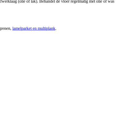
werklaag (olie of lak). Behandel de vloer regelmatig met olie of was
grenen,
lamelparket en multiplank
.