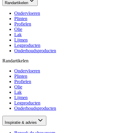
Randartikelen
Ondervloeren
Plinten
Profielen
Olie
Lak
Lijmen
Legproducten
Onderhoudsproducten
Randartikelen
Ondervloeren
Plinten
Profielen
Olie
Lak
Lijmen
Legproducten
Onderhoudsproducten
Inspiratie & advies
Bezoek de showroom