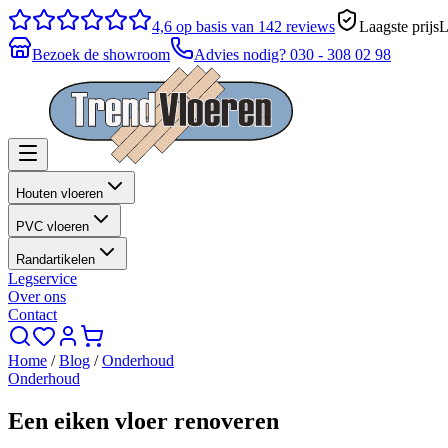
4,6
op basis van 142 reviews
Laagste prijs
L
Bezoek de showroom
Advies nodig?
030 - 308 02 98
Houten vloeren
PVC vloeren
Randartikelen
Legservice
Over ons
Contact
Home
/
Blog
/
Onderhoud
Onderhoud
Een eiken vloer renoveren