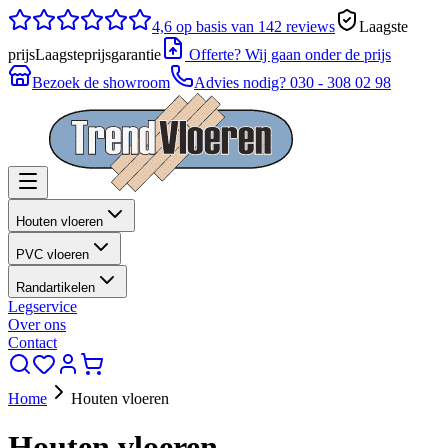
4,6
op basis van 142 reviews
Laagste
prijs
Laagsteprijsgarantie
Offerte? Wij gaan onder de prijs
Bezoek de showroom
Advies nodig?
030 - 308 02 98
Houten vloeren
PVC vloeren
Randartikelen
Legservice
Over ons
Contact
Home
Houten vloeren
Houten vloeren