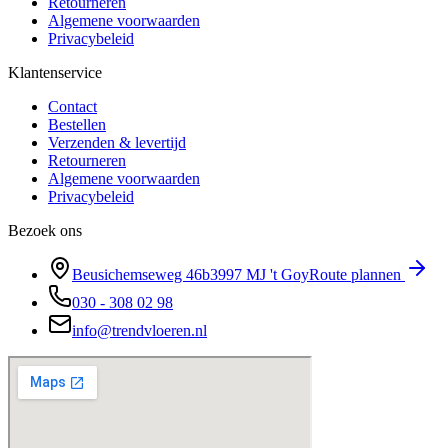
Retourneren
Algemene voorwaarden
Privacybeleid
Klantenservice
Contact
Bestellen
Verzenden & levertijd
Retourneren
Algemene voorwaarden
Privacybeleid
Bezoek ons
Beusichemseweg 46b
3997 MJ
't Goy
Route plannen
030 - 308 02 98
info@trendvloeren.nl