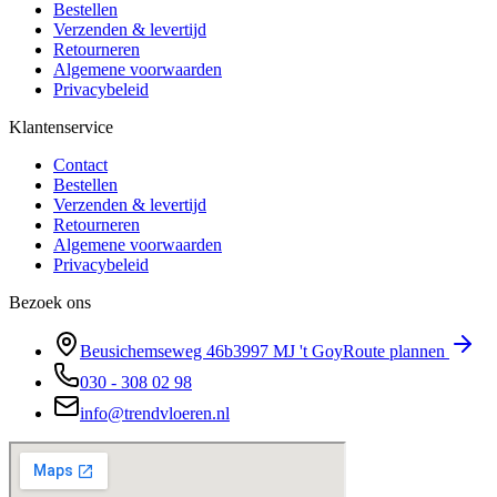
Bestellen
Verzenden & levertijd
Retourneren
Algemene voorwaarden
Privacybeleid
Klantenservice
Contact
Bestellen
Verzenden & levertijd
Retourneren
Algemene voorwaarden
Privacybeleid
Bezoek ons
Beusichemseweg 46b
3997 MJ
't Goy
Route plannen
030 - 308 02 98
info@trendvloeren.nl