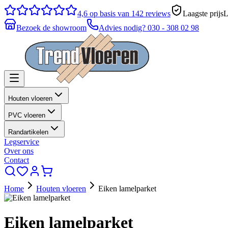
4,6
op basis van 142 reviews
Laagste prijs
L
Bezoek de showroom
Advies nodig?
030 - 308 02 98
Houten vloeren
PVC vloeren
Randartikelen
Legservice
Over ons
Contact
Home
Houten vloeren
Eiken lamelparket
Eiken lamelparket