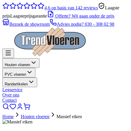
4,6
op basis van 142 reviews
Laagste
prijs
Laagsteprijsgarantie
Offerte? Wij gaan onder de prijs
Bezoek de showroom
Advies nodig?
030 - 308 02 98
Houten vloeren
PVC vloeren
Randartikelen
Legservice
Over ons
Contact
Home
Houten vloeren
Massief eiken