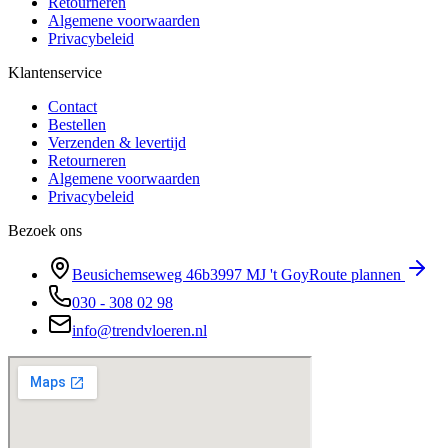
Retourneren
Algemene voorwaarden
Privacybeleid
Klantenservice
Contact
Bestellen
Verzenden & levertijd
Retourneren
Algemene voorwaarden
Privacybeleid
Bezoek ons
Beusichemseweg 46b
3997 MJ
't Goy
Route plannen
030 - 308 02 98
info@trendvloeren.nl