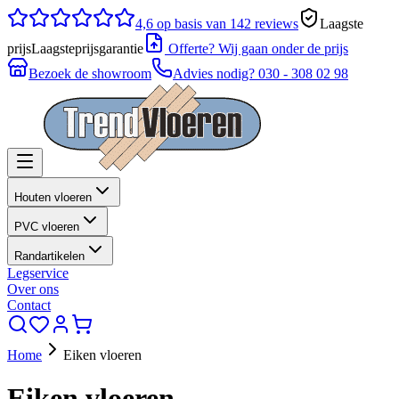
4,6
op basis van 142 reviews
Laagste
prijs
Laagsteprijsgarantie
Offerte? Wij gaan onder de prijs
Bezoek de showroom
Advies nodig?
030 - 308 02 98
Houten vloeren
PVC vloeren
Randartikelen
Legservice
Over ons
Contact
Home
Eiken vloeren
Eiken vloeren