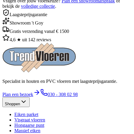
Vragen over jouw vloerkeuze?
Plan een showroomafspraak
of
bekijk de
volledige collectie
.
Laagsteprijsgarantie
Showroom 't Goy
Gratis verzending vanaf € 1500
4,6 ★ uit 142 reviews
Specialist in houten en PVC vloeren met laagsteprijsgarantie.
Plan een bezoek
030 - 308 02 98
Shoppen
Eiken parket
Visgraat vloeren
Hongaarse punt
Massief eiken