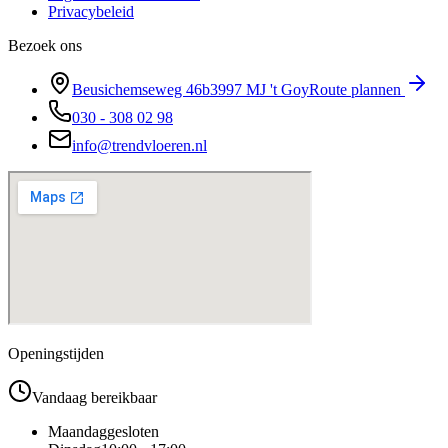
Privacybeleid
Bezoek ons
Beusichemseweg 46b
3997 MJ
't Goy
Route plannen
030 - 308 02 98
info@trendvloeren.nl
Openingstijden
Vandaag bereikbaar
Maandag
gesloten