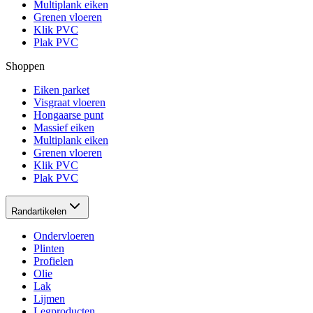
Multiplank eiken
Grenen vloeren
Klik PVC
Plak PVC
Shoppen
Eiken parket
Visgraat vloeren
Hongaarse punt
Massief eiken
Multiplank eiken
Grenen vloeren
Klik PVC
Plak PVC
Randartikelen
Ondervloeren
Plinten
Profielen
Olie
Lak
Lijmen
Legproducten