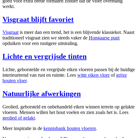
goed voor extra brede formaten zonder dat de vloer overmatig
werkt.
Visgraat blijft favoriet
Visgraat
is meer dan een trend, het is een blijvende klassieker. Naast
traditioneel visgraat zien we steeds vaker de
Hongaarse punt
opduiken voor een rustigere uitstraling.
Lichte en vergrijsde tinten
Lichte, geborstelde en vergrijsde eiken vloeren passen bij de huidige
interieurtrend van rust en ruimte. Lees
witte eiken vloer
of
grijze
houten vloer
.
Natuurlijke afwerkingen
Geolied, geborsteld en onbehandeld eiken winnen terrein op gelakte
vloeren. Mensen willen het hout voelen en zien zoals het is. Lees
geolied of gelakt
.
Meer inspiratie in de
kennisbank houten vloeren
.