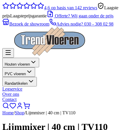
4,6
op basis van 142 reviews
Laagste
prijs
Laagsteprijsgarantie
Offerte? Wij gaan onder de prijs
Bezoek de showroom
Advies nodig?
030 - 308 02 98
Houten vloeren
PVC vloeren
Randartikelen
Legservice
Over ons
Contact
Home
/
Shop
/
Lijmmixer | 40 cm | TV110
Lijmmixer | 40 cm | TV110