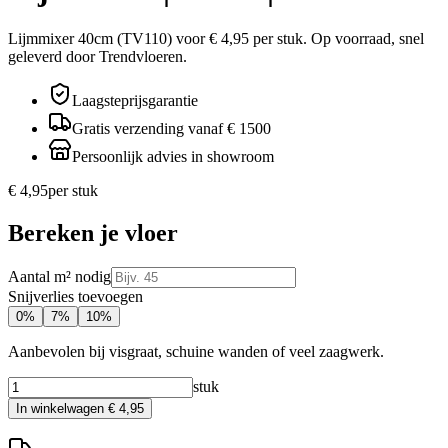
Lijmmixer 40cm (TV110) voor € 4,95 per stuk. Op voorraad, snel
geleverd door Trendvloeren.
Laagsteprijsgarantie
Gratis verzending vanaf € 1500
Persoonlijk advies in showroom
€ 4,95
per
stuk
Bereken je vloer
Aantal m² nodig
Snijverlies toevoegen
0
%
7
%
10
%
Aanbevolen bij visgraat, schuine wanden of veel zaagwerk.
stuk
In winkelwagen
€ 4,95