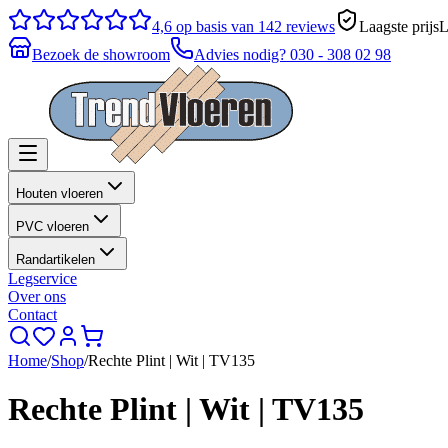
4,6
op basis van 142 reviews
Laagste prijs
L
Bezoek de showroom
Advies nodig?
030 - 308 02 98
Houten vloeren
PVC vloeren
Randartikelen
Legservice
Over ons
Contact
Home
/
Shop
/
Rechte Plint | Wit | TV135
Rechte Plint | Wit | TV135