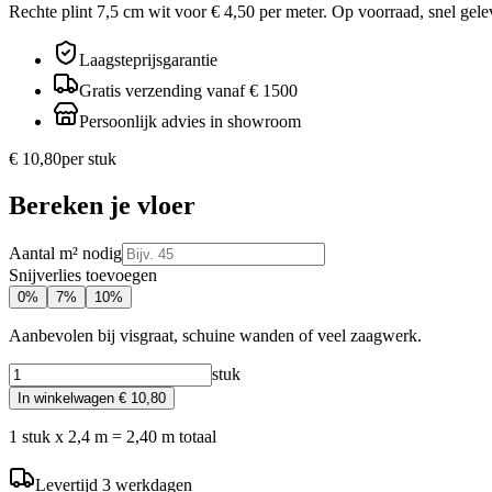
Rechte plint 7,5 cm wit voor € 4,50 per meter. Op voorraad, snel gel
Laagsteprijsgarantie
Gratis verzending vanaf € 1500
Persoonlijk advies in showroom
€ 10,80
per
stuk
Bereken je vloer
Aantal m² nodig
Snijverlies toevoegen
0
%
7
%
10
%
Aanbevolen bij visgraat, schuine wanden of veel zaagwerk.
stuk
In winkelwagen
€ 10,80
1
stuk
x
2,4
m =
2,40
m totaal
Levertijd
3
werkdagen